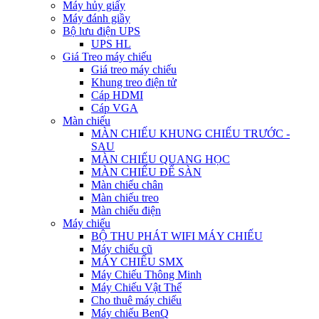
Máy hủy giấy
Máy đánh giầy
Bộ lưu điện UPS
UPS HL
Giá Treo máy chiếu
Giá treo máy chiếu
Khung treo điện tử
Cáp HDMI
Cáp VGA
Màn chiếu
MÀN CHIẾU KHUNG CHIẾU TRƯỚC -
SAU
MÀN CHIẾU QUANG HỌC
MÀN CHIẾU ĐỂ SÀN
Màn chiếu chân
Màn chiếu treo
Màn chiếu điện
Máy chiếu
BỘ THU PHÁT WIFI MÁY CHIẾU
Máy chiếu cũ
MÁY CHIẾU SMX
Máy Chiếu Thông Minh
Máy Chiếu Vật Thể
Cho thuê máy chiếu
Máy chiếu BenQ