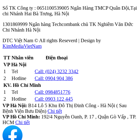
Số TK Công ty : 0651100539005 Ngân Hàng TMCP Quân Đội,Tại
chi Nhánh Hai Bà Trưng, Hà Nội
1301869999 Ngân hàng Techcombank chủ TK Nghiêm Văn Đức
Chi Nhánh Hà Nội
DTC Việt Nam © All rights Reseverd | Design by
KimMediaVietNam
TT
Nhân viên
Điện thoại
VP Hà Nội
1
Tel
Call:
(024) 3232 3342
2
Hotline
Call:
0904 904 386
KV. Hồ Chí Minh
1
Tel
Call:
0984851776
2
Hotline
Call:
0903 122 445
VP Hà Nội:
B14 Lô 5 Khu Đô Thị Đinh Công - Hà Nội ( Sau
Bệnh Viện Bưu Điện)
Chi tiết
VP Hồ Chí Minh:
192/4 Nguyễn Oanh, P. 17 , Quận Gò Vấp , TP.
HCM
Chi tiết