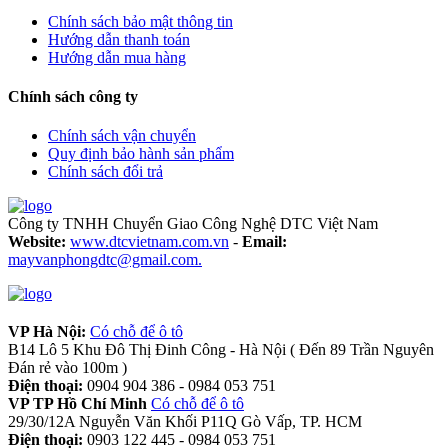
Chính sách bảo mật thông tin
Hướng dẫn thanh toán
Hướng dẫn mua hàng
Chính sách công ty
Chính sách vận chuyển
Quy định bảo hành sản phẩm
Chính sách đổi trả
Công ty TNHH Chuyển Giao Công Nghệ DTC Việt Nam
Website:
www.dtcvietnam.com.vn
-
Email:
mayvanphongdtc@gmail.com.
VP Hà Nội:
Có chỗ để ô tô
B14 Lô 5 Khu Đô Thị Đinh Công - Hà Nội ( Đến 89 Trần Nguyên
Đán rẻ vào 100m )
Điện thoại:
0904 904 386 - 0984 053 751
VP TP Hồ Chí Minh
Có chỗ để ô tô
29/30/12A Nguyễn Văn Khối P11Q Gò Vấp, TP. HCM
Điện thoại:
0903 122 445 - 0984 053 751