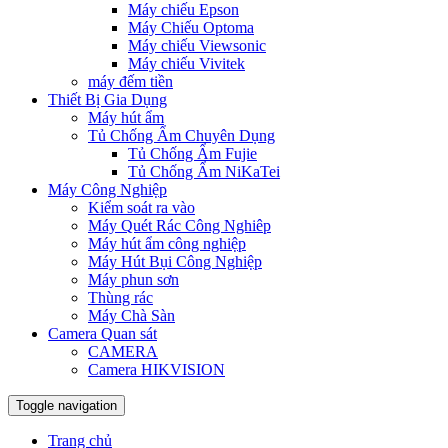
Máy chiếu Epson
Máy Chiếu Optoma
Máy chiếu Viewsonic
Máy chiếu Vivitek
máy đếm tiền
Thiết Bị Gia Dụng
Máy hút ẩm
Tủ Chống Ẩm Chuyên Dụng
Tủ Chống Ẩm Fujie
Tủ Chống Ẩm NiKaTei
Máy Công Nghiệp
Kiểm soát ra vào
Máy Quét Rác Công Nghiêp
Máy hút ẩm công nghiệp
Máy Hút Bụi Công Nghiệp
Máy phun sơn
Thùng rác
Máy Chà Sàn
Camera Quan sát
CAMERA
Camera HIKVISION
Toggle navigation
Trang chủ