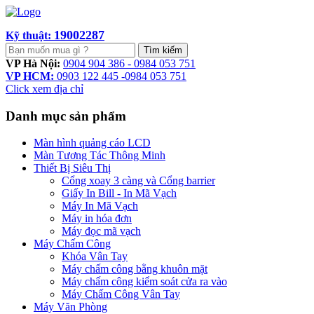
19002287
Kỹ thuật:
Tìm kiếm
VP Hà Nội:
0904 904 386 - 0984 053 751
VP HCM:
0903 122 445 -0984 053 751
Click xem địa chỉ
Danh mục sản phẩm
Màn hình quảng cáo LCD
Màn Tương Tác Thông Minh
Thiết Bị Siêu Thị
Cổng xoay 3 càng và Cổng barrier
Giấy In Bill - In Mã Vạch
Máy In Mã Vạch
Máy in hóa đơn
Máy đọc mã vạch
Máy Chấm Công
Khóa Vân Tay
Máy chấm công bằng khuôn mặt
Máy chấm công kiểm soát cửa ra vào
Máy Chấm Công Vân Tay
Máy Văn Phòng