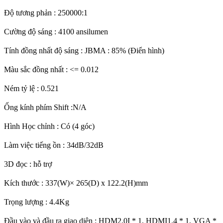
Độ tương phản : 250000:1
Cường độ sáng : 4100 ansilumen
Tính đồng nhất độ sáng : JBMA : 85% (Điển hình)
Màu sắc đồng nhất : <= 0.012
Ném tỷ lệ : 0.521
Ống kính phím Shift :N/A
Hình Học chỉnh : Có (4 góc)
Làm việc tiếng ồn : 34dB/32dB
3D đọc : hỗ trợ
Kích thước : 337(W)× 265(D) x 122.2(H)mm
Trọng lượng : 4.4Kg
Đầu vào và đầu ra giao diện : HDM2.0I * 1, HDMI1.4 * 1, VGA *