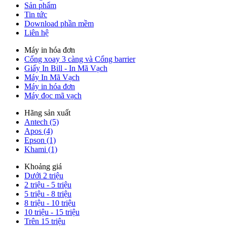
Sản phẩm
Tin tức
Download phần mềm
Liên hệ
Máy in hóa đơn
Cổng xoay 3 càng và Cổng barrier
Giấy In Bill - In Mã Vạch
Máy In Mã Vạch
Máy in hóa đơn
Máy đọc mã vạch
Hãng sản xuất
Antech (5)
Apos (4)
Epson (1)
Khami (1)
Khoảng giá
Dưới 2 triệu
2 triệu - 5 triệu
5 triệu - 8 triệu
8 triệu - 10 triệu
10 triệu - 15 triệu
Trên 15 triệu