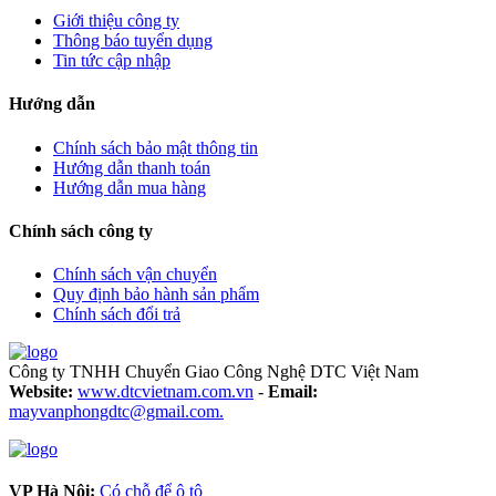
Giới thiệu công ty
Thông báo tuyển dụng
Tin tức cập nhập
Hướng dẫn
Chính sách bảo mật thông tin
Hướng dẫn thanh toán
Hướng dẫn mua hàng
Chính sách công ty
Chính sách vận chuyển
Quy định bảo hành sản phẩm
Chính sách đổi trả
Công ty TNHH Chuyển Giao Công Nghệ DTC Việt Nam
Website:
www.dtcvietnam.com.vn
-
Email:
mayvanphongdtc@gmail.com.
VP Hà Nội:
Có chỗ để ô tô