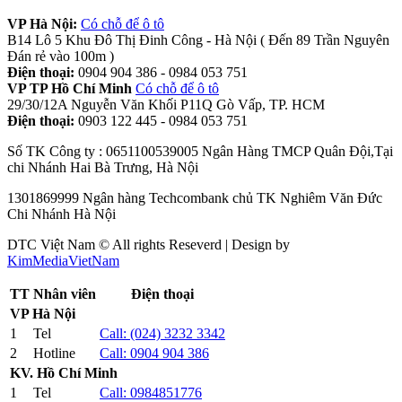
VP Hà Nội:
Có chỗ để ô tô
B14 Lô 5 Khu Đô Thị Đinh Công - Hà Nội ( Đến 89 Trần Nguyên
Đán rẻ vào 100m )
Điện thoại:
0904 904 386 - 0984 053 751
VP TP Hồ Chí Minh
Có chỗ để ô tô
29/30/12A Nguyễn Văn Khối P11Q Gò Vấp, TP. HCM
Điện thoại:
0903 122 445 - 0984 053 751
Số TK Công ty : 0651100539005 Ngân Hàng TMCP Quân Đội,Tại
chi Nhánh Hai Bà Trưng, Hà Nội
1301869999 Ngân hàng Techcombank chủ TK Nghiêm Văn Đức
Chi Nhánh Hà Nội
DTC Việt Nam © All rights Reseverd | Design by
KimMediaVietNam
TT
Nhân viên
Điện thoại
VP Hà Nội
1
Tel
Call:
(024) 3232 3342
2
Hotline
Call:
0904 904 386
KV. Hồ Chí Minh
1
Tel
Call:
0984851776