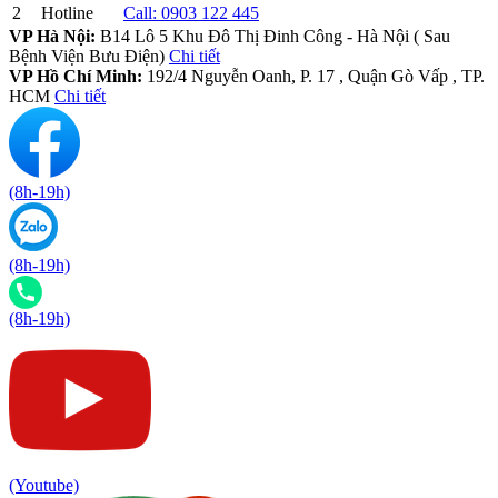
2
Hotline
Call:
0903 122 445
VP Hà Nội:
B14 Lô 5 Khu Đô Thị Đinh Công - Hà Nội ( Sau
Bệnh Viện Bưu Điện)
Chi tiết
VP Hồ Chí Minh:
192/4 Nguyễn Oanh, P. 17 , Quận Gò Vấp , TP.
HCM
Chi tiết
(8h-19h)
(8h-19h)
(8h-19h)
(Youtube)