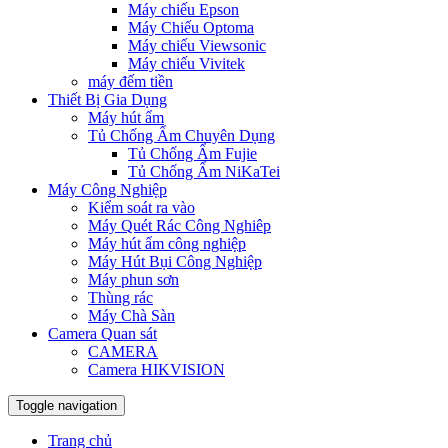
Máy chiếu Epson
Máy Chiếu Optoma
Máy chiếu Viewsonic
Máy chiếu Vivitek
máy đếm tiền
Thiết Bị Gia Dụng
Máy hút ẩm
Tủ Chống Ẩm Chuyên Dụng
Tủ Chống Ẩm Fujie
Tủ Chống Ẩm NiKaTei
Máy Công Nghiệp
Kiểm soát ra vào
Máy Quét Rác Công Nghiêp
Máy hút ẩm công nghiệp
Máy Hút Bụi Công Nghiệp
Máy phun sơn
Thùng rác
Máy Chà Sàn
Camera Quan sát
CAMERA
Camera HIKVISION
Toggle navigation
Trang chủ