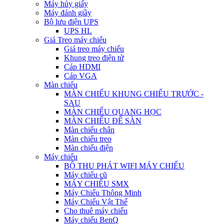
Máy hủy giấy
Máy đánh giầy
Bộ lưu điện UPS
UPS HL
Giá Treo máy chiếu
Giá treo máy chiếu
Khung treo điện tử
Cáp HDMI
Cáp VGA
Màn chiếu
MÀN CHIẾU KHUNG CHIẾU TRƯỚC -
SAU
MÀN CHIẾU QUANG HỌC
MÀN CHIẾU ĐỂ SÀN
Màn chiếu chân
Màn chiếu treo
Màn chiếu điện
Máy chiếu
BỘ THU PHÁT WIFI MÁY CHIẾU
Máy chiếu cũ
MÁY CHIẾU SMX
Máy Chiếu Thông Minh
Máy Chiếu Vật Thể
Cho thuê máy chiếu
Máy chiếu BenQ