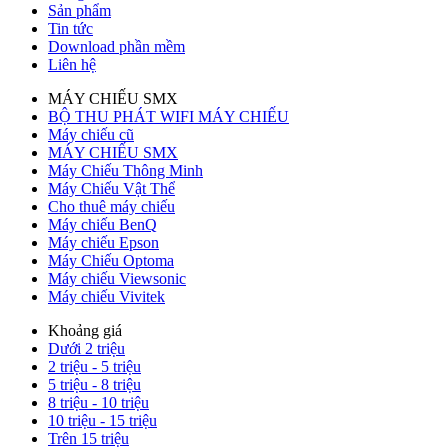
Sản phẩm
Tin tức
Download phần mềm
Liên hệ
MÁY CHIẾU SMX
BỘ THU PHÁT WIFI MÁY CHIẾU
Máy chiếu cũ
MÁY CHIẾU SMX
Máy Chiếu Thông Minh
Máy Chiếu Vật Thể
Cho thuê máy chiếu
Máy chiếu BenQ
Máy chiếu Epson
Máy Chiếu Optoma
Máy chiếu Viewsonic
Máy chiếu Vivitek
Khoảng giá
Dưới 2 triệu
2 triệu - 5 triệu
5 triệu - 8 triệu
8 triệu - 10 triệu
10 triệu - 15 triệu
Trên 15 triệu