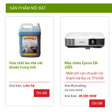
SẢN PHẨM NỔI BẬT
5%
Hóa chất lau nhà sát
Máy chiếu Epson EB-
khuẩn trung tính
2055
Goodmaid PRO GMP
Miễn phí vận chuyển nội
101 Multipine(20L)
thành Hà Nội và TP.HCM
Giá bán:
Liên hệ
Giá thị trường:
30.000.000đ
Chi tiết
Giá bán:
28.500.000đ
Chi tiết