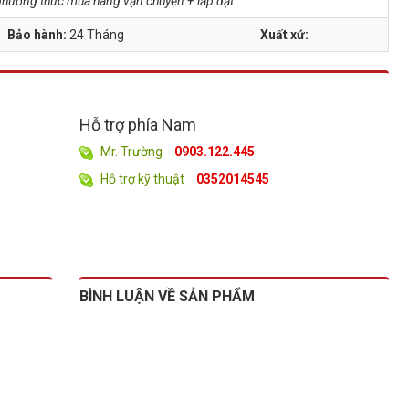
à phương thức mua hàng vận chuyện + lắp đặt
Bảo hành:
24 Tháng
Xuất xứ:
Hỗ trợ phía Nam
Mr. Trường
0903.122.445
Hỗ trợ kỹ thuật
0352014545
BÌNH LUẬN VỀ SẢN PHẨM