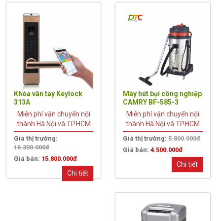
3%
22%
Khóa vân tay Keylock
Máy hút bụi công nghiệp
313A
CAMRY BF-585-3
Miễn phí vận chuyển nội
Miễn phí vận chuyển nội
thành Hà Nội và TP.HCM
thành Hà Nội và TP.HCM
Giá thị trường:
Giá thị trường:
5.800.000đ
16.300.000đ
Giá bán:
4.500.000đ
Giá bán:
15.800.000đ
Chi tiết
Chi tiết