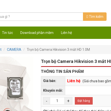
Tìm kiếm
Tin tức
Download phần mềm
Liên hệ
t
CAMERA
Trọn bộ Camera Hikvision 3 mắt HD 1.0M
Trọn bộ Camera Hikvision 3 mắt 
THÔNG TIN SẢN PHẨM
Liên hệ
Giá bán:
(Giá chưa bao gồ
Khuyến mãi:
-
+
Đặt hàng