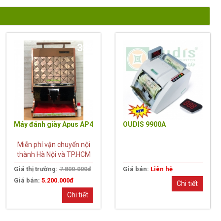
33%
Máy đánh giày Apus AP4
OUDIS 9900A
Miễn phí vận chuyển nội
thành Hà Nội và TP.HCM
Giá thị trường:
7.800.000đ
Giá bán:
Liên hệ
Giá bán:
5.200.000đ
Chi tiết
Chi tiết