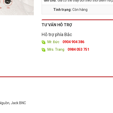
Ghi chú:
Giá có thể thay đổi theo thời điểm v
Tình trạng:
Còn hàng
TƯ VẤN HỖ TRỢ
Hỗ trợ phía Bắc
Mr. Đức
0904 904 386
Mrs. Trang
0984 053 751
 Nguồn, Jack BNC