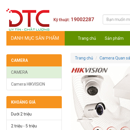
19002287
Kỹ thuật:
DANH MỤC SẢN PHẨM
Trang chủ
Sản phẩm
Trang chủ
Camera Quan sá
CAMERA
CAMERA
Camera HIKVISION
KHOẢNG GIÁ
Dưới 2 triệu
2 triệu - 5 triệu