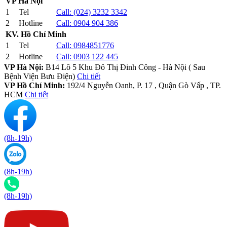
VP Hà Nội
1
Tel
Call:
(024) 3232 3342
2
Hotline
Call:
0904 904 386
KV. Hồ Chí Minh
1
Tel
Call:
0984851776
2
Hotline
Call:
0903 122 445
VP Hà Nội:
B14 Lô 5 Khu Đô Thị Đinh Công - Hà Nội ( Sau
Bệnh Viện Bưu Điện)
Chi tiết
VP Hồ Chí Minh:
192/4 Nguyễn Oanh, P. 17 , Quận Gò Vấp , TP.
HCM
Chi tiết
(8h-19h)
(8h-19h)
(8h-19h)