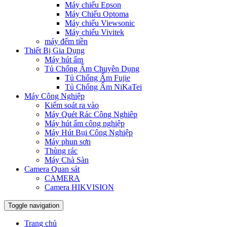
Máy chiếu Epson
Máy Chiếu Optoma
Máy chiếu Viewsonic
Máy chiếu Vivitek
máy đếm tiền
Thiết Bị Gia Dụng
Máy hút ẩm
Tủ Chống Ẩm Chuyên Dụng
Tủ Chống Ẩm Fujie
Tủ Chống Ẩm NiKaTei
Máy Công Nghiệp
Kiểm soát ra vào
Máy Quét Rác Công Nghiêp
Máy hút ẩm công nghiệp
Máy Hút Bụi Công Nghiệp
Máy phun sơn
Thùng rác
Máy Chà Sàn
Camera Quan sát
CAMERA
Camera HIKVISION
Toggle navigation
Trang chủ