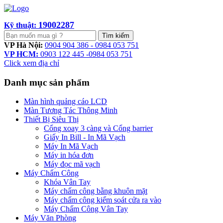
19002287
Kỹ thuật:
Tìm kiếm
VP Hà Nội:
0904 904 386 - 0984 053 751
VP HCM:
0903 122 445 -0984 053 751
Click xem địa chỉ
Danh mục sản phẩm
Màn hình quảng cáo LCD
Màn Tương Tác Thông Minh
Thiết Bị Siêu Thị
Cổng xoay 3 càng và Cổng barrier
Giấy In Bill - In Mã Vạch
Máy In Mã Vạch
Máy in hóa đơn
Máy đọc mã vạch
Máy Chấm Công
Khóa Vân Tay
Máy chấm công bằng khuôn mặt
Máy chấm công kiểm soát cửa ra vào
Máy Chấm Công Vân Tay
Máy Văn Phòng