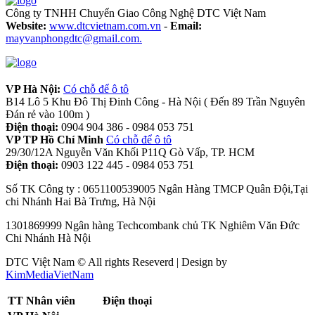
Công ty TNHH Chuyển Giao Công Nghệ DTC Việt Nam
Website:
www.dtcvietnam.com.vn
-
Email:
mayvanphongdtc@gmail.com.
VP Hà Nội:
Có chỗ để ô tô
B14 Lô 5 Khu Đô Thị Đinh Công - Hà Nội ( Đến 89 Trần Nguyên
Đán rẻ vào 100m )
Điện thoại:
0904 904 386 - 0984 053 751
VP TP Hồ Chí Minh
Có chỗ để ô tô
29/30/12A Nguyễn Văn Khối P11Q Gò Vấp, TP. HCM
Điện thoại:
0903 122 445 - 0984 053 751
Số TK Công ty : 0651100539005 Ngân Hàng TMCP Quân Đội,Tại
chi Nhánh Hai Bà Trưng, Hà Nội
1301869999 Ngân hàng Techcombank chủ TK Nghiêm Văn Đức
Chi Nhánh Hà Nội
DTC Việt Nam © All rights Reseverd | Design by
KimMediaVietNam
TT
Nhân viên
Điện thoại