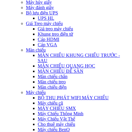
Máy hủy giấy
Máy đánh giầy
Bộ lưu điện UPS
UPS HL
Giá Treo máy chiếu
Giá treo máy chiếu
Khung treo điện tử
Cáp HDMI
Cáp VGA
Màn chiếu
MÀN CHIẾU KHUNG CHIẾU TRƯỚC -
SAU
MÀN CHIẾU QUANG HỌC
MÀN CHIẾU ĐỂ SÀN
Màn chiếu chân
Màn chiếu treo
Màn chiếu điện
Máy chiếu
BỘ THU PHÁT WIFI MÁY CHIẾU
Máy chiếu cũ
MÁY CHIẾU SMX
Máy Chiếu Thông Minh
Máy Chiếu Vật Thể
Cho thuê máy chiếu
Máy chiếu BenQ