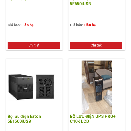
5E650iUSB
Giá bán:
Liên hệ
Giá bán:
Liên hệ
Chi tiết
Chi tiết
Bộ lưu điện Eaton
BỘ LƯU ĐIỆN UPS PRO+
5E1500iUSB
C10K LCD