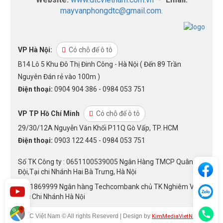
mayvanphongdtc@gmail.com.
VP Hà Nội:
Có chỗ để ô tô
B14 Lô 5 Khu Đô Thị Đinh Công - Hà Nội ( Đến 89 Trần
Nguyên Đán rẻ vào 100m )
Điện thoại:
0904 904 386 - 0984 053 751
VP TP Hồ Chí Minh
Có chỗ để ô tô
29/30/12A Nguyễn Văn Khối P11Q Gò Vấp, TP. HCM
Điện thoại:
0903 122 445 - 0984 053 751
Số TK Công ty : 0651100539005 Ngân Hàng TMCP Quân
Đội,Tại chi Nhánh Hai Bà Trưng, Hà Nội
1301869999 Ngân hàng Techcombank chủ TK Nghiêm Văn
Đức Chi Nhánh Hà Nội
KimMediaVietNam
DTC Việt Nam © All rights Reseverd | Design by