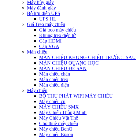
Máy hủy giấy
Máy đánh giầy
Bộ lưu điện UPS
UPS HL
Giá Treo máy chiếu
Giá treo máy chiếu
Khung treo điện tử
Cáp HDMI
Cáp VGA
Màn chiếu
MÀN CHIẾU KHUNG CHIẾU TRƯỚC - SAU
MÀN CHIẾU QUANG HỌC
MÀN CHIẾU ĐỂ SÀN
Màn chiếu chân
Màn chiếu treo
Màn chiếu điện
Máy chiếu
BỘ THU PHÁT WIFI MÁY CHIẾU
Máy chiếu cũ
MÁY CHIẾU SMX
Máy Chiếu Thông Minh
Máy Chiếu Vật Thể
Cho thuê máy chiếu
Máy chiếu BenQ
Máy chiếu Epson