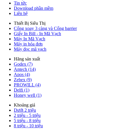
Tin tức
Download phần mềm
Liên hệ
Thiết Bị Siêu Thị
Cổng xoay 3 càng và Cổng barrier
Giấy In Bill - In Mã Vạch
Máy In Mã Vạch
Máy in hóa đơn
Máy đọc mã vạch
Hãng sản xuất
Godex (7)
Antech (14)
Apos (4)
Zebex (9)
PROWILL (4)
Delfi (1)
Honey well (1)
Khoảng giá
Dưới 2 triệu
2 triệu - 5 triệu
5 triệu - 8 triệu
8 triệu - 10 triệu