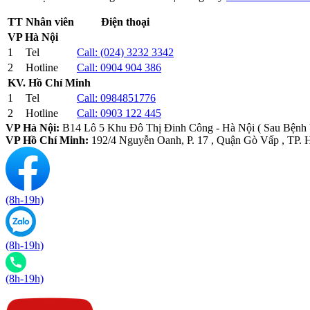
TT
Nhân viên
Điện thoại
VP Hà Nội
1
Tel
Call:
(024) 3232 3342
2
Hotline
Call:
0904 904 386
KV. Hồ Chí Minh
1
Tel
Call:
0984851776
2
Hotline
Call:
0903 122 445
VP Hà Nội:
B14 Lô 5 Khu Đô Thị Đinh Công - Hà Nội ( Sau Bệnh
VP Hồ Chí Minh:
192/4 Nguyễn Oanh, P. 17 , Quận Gò Vấp , TP
(8h-19h)
(8h-19h)
(8h-19h)