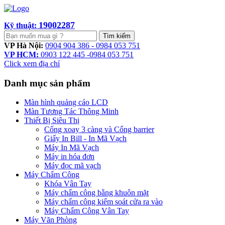
19002287
Kỹ thuật:
Tìm kiếm
VP Hà Nội:
0904 904 386 - 0984 053 751
VP HCM:
0903 122 445 -0984 053 751
Click xem địa chỉ
Danh mục sản phẩm
Màn hình quảng cáo LCD
Màn Tương Tác Thông Minh
Thiết Bị Siêu Thị
Cổng xoay 3 càng và Cổng barrier
Giấy In Bill - In Mã Vạch
Máy In Mã Vạch
Máy in hóa đơn
Máy đọc mã vạch
Máy Chấm Công
Khóa Vân Tay
Máy chấm công bằng khuôn mặt
Máy chấm công kiểm soát cửa ra vào
Máy Chấm Công Vân Tay
Máy Văn Phòng