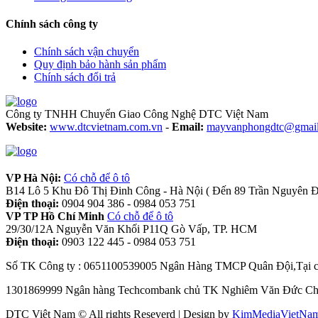
Chính sách công ty
Chính sách vận chuyển
Quy định bảo hành sản phẩm
Chính sách đổi trả
Công ty TNHH Chuyển Giao Công Nghệ DTC Việt Nam
Website:
www.dtcvietnam.com.vn
-
Email:
mayvanphongdtc@gmail
VP Hà Nội:
Có chỗ để ô tô
B14 Lô 5 Khu Đô Thị Đinh Công - Hà Nội ( Đến 89 Trần Nguyên Đá
Điện thoại:
0904 904 386 - 0984 053 751
VP TP Hồ Chí Minh
Có chỗ để ô tô
29/30/12A Nguyễn Văn Khối P11Q Gò Vấp, TP. HCM
Điện thoại:
0903 122 445 - 0984 053 751
Số TK Công ty : 0651100539005 Ngân Hàng TMCP Quân Đội,Tại c
1301869999 Ngân hàng Techcombank chủ TK Nghiêm Văn Đức Chi 
DTC Việt Nam © All rights Reseverd | Design by
KimMediaVietNa