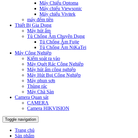
Máy Chiếu Optoma
Máy chiếu Viewsonic
Máy chiếu Vivitek
máy đếm tiền
Thiết Bị Gia Dụng
Máy hút ẩm
Tủ Chống Ẩm Chuyên Dụng
Tủ Chống Ẩm Fujie
Tủ Chống Ẩm NiKaTei
Máy Công Nghiệp
Kiểm soát ra vào
Máy Quét Rác Công Nghiêp
Máy hút ẩm công nghiệp
Máy Hút Bụi Công Nghiệp
Máy phun sơn
Thùng rác
Máy Chà Sàn
Camera Quan sát
CAMERA
Camera HIKVISION
Toggle navigation
Trang chủ
Sản phẩm