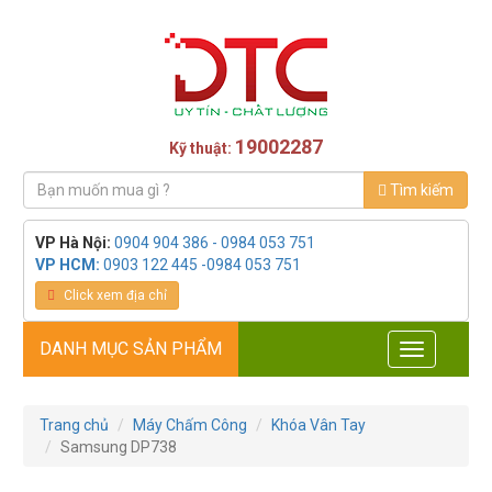
19002287
Kỹ thuật:
Tìm kiếm
VP Hà Nội:
0904 904 386 - 0984 053 751
VP HCM:
0903 122 445 -0984 053 751
Click xem địa chỉ
DANH MỤC SẢN PHẨM
Toggle
navigation
Trang chủ
Máy Chấm Công
Khóa Vân Tay
Samsung DP738