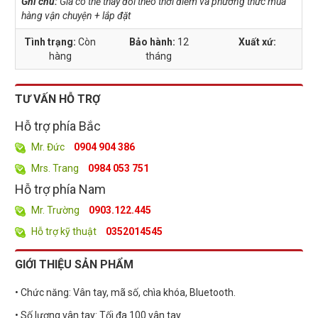
Ghi chú:
Giá có thể thay đổi theo thời điểm và phương thức mua
hàng vận chuyện + lắp đặt
Tình trạng:
Còn
Bảo hành:
12
Xuất xứ:
hàng
tháng
TƯ VẤN HỖ TRỢ
Hỗ trợ phía Bắc
Mr. Đức
0904 904 386
Mrs. Trang
0984 053 751
Hỗ trợ phía Nam
Mr. Trường
0903.122.445
Hỗ trợ kỹ thuật
0352014545
GIỚI THIỆU SẢN PHẨM
• Chức năng: Vân tay, mã số, chìa khóa, Bluetooth.
• Số lượng vân tay: Tối đa 100 vân tay