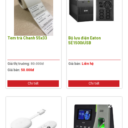
Tem trà Chanh 55x33
Bộ lưu điện Eaton
5E1500iUSB
Giá thị trường:
80.000đ
Giá bán:
Liên hệ
Giá bán:
50.000đ
Chi tiết
Chi tiết
20%
20%