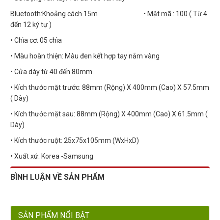
Bluetooth:Khoảng cách 15m • Mật mã : 100 ( Từ 4
đến 12 ký tự )
• Chìa cơ: 05 chìa
• Màu hoàn thiện: Màu đen kết hợp tay nắm vàng
• Cửa dày từ 40 đến 80mm.
• Kích thước mặt trước: 88mm (Rộng) X 400mm (Cao) X 57.5mm
( Dày)
• Kích thước mặt sau: 88mm (Rộng) X 400mm (Cao) X 61.5mm (
Dày)
• Kích thước ruột: 25x75x105mm (WxHxD)
• Xuất xứ: Korea -Samsung
BÌNH LUẬN VỀ SẢN PHẨM
SẢN PHẨM NỔI BẬT