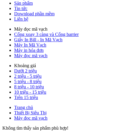
Sản phẩm
Tin tức
Download phần mềm
Liên hệ
Máy đọc mã vạch
Cổng xoay 3 càng và Cổng barrier
Giấy In Bill - In Mã Vạch
Máy In Mã Vạch
Máy in hóa đơn
Máy đọc mã vạch
Khoảng giá
Dưới 2 triệu
2 triệu - 5 triệu
5 triệu - 8 triệu
8 triệu - 10 triệu
10 triệu - 15 triệu
Trên 15 triệu
Trang chủ
Thiết Bị Siêu Thị
Máy đọc mã vạch
Không tìm thấy sản phẩm phù hợp!