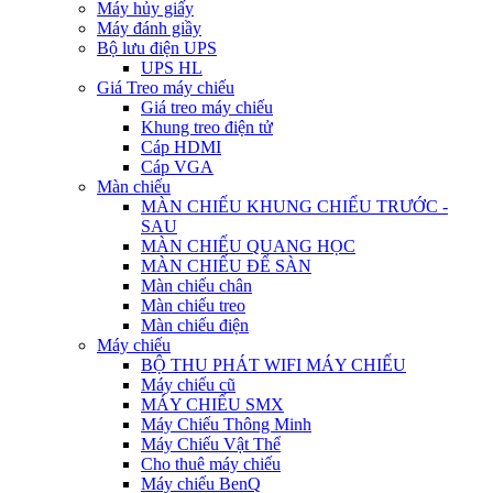
Máy hủy giấy
Máy đánh giầy
Bộ lưu điện UPS
UPS HL
Giá Treo máy chiếu
Giá treo máy chiếu
Khung treo điện tử
Cáp HDMI
Cáp VGA
Màn chiếu
MÀN CHIẾU KHUNG CHIẾU TRƯỚC -
SAU
MÀN CHIẾU QUANG HỌC
MÀN CHIẾU ĐỂ SÀN
Màn chiếu chân
Màn chiếu treo
Màn chiếu điện
Máy chiếu
BỘ THU PHÁT WIFI MÁY CHIẾU
Máy chiếu cũ
MÁY CHIẾU SMX
Máy Chiếu Thông Minh
Máy Chiếu Vật Thể
Cho thuê máy chiếu
Máy chiếu BenQ