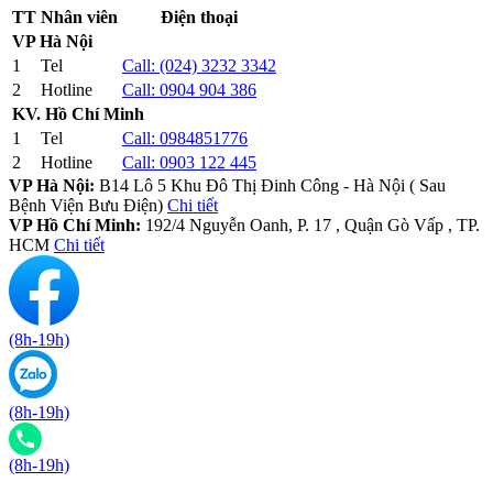
TT
Nhân viên
Điện thoại
VP Hà Nội
1
Tel
Call:
(024) 3232 3342
2
Hotline
Call:
0904 904 386
KV. Hồ Chí Minh
1
Tel
Call:
0984851776
2
Hotline
Call:
0903 122 445
VP Hà Nội:
B14 Lô 5 Khu Đô Thị Đinh Công - Hà Nội ( Sau
Bệnh Viện Bưu Điện)
Chi tiết
VP Hồ Chí Minh:
192/4 Nguyễn Oanh, P. 17 , Quận Gò Vấp , TP.
HCM
Chi tiết
(8h-19h)
(8h-19h)
(8h-19h)