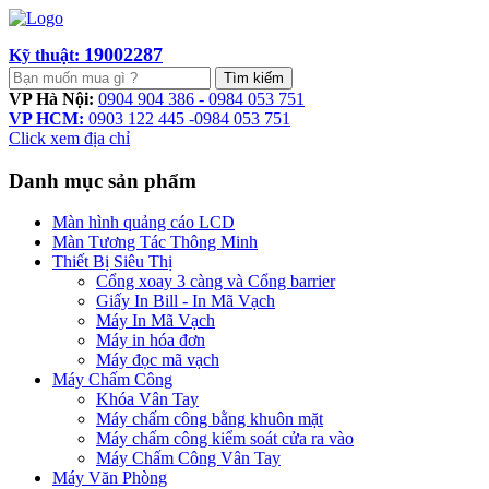
19002287
Kỹ thuật:
Tìm kiếm
VP Hà Nội:
0904 904 386 - 0984 053 751
VP HCM:
0903 122 445 -0984 053 751
Click xem địa chỉ
Danh mục sản phẩm
Màn hình quảng cáo LCD
Màn Tương Tác Thông Minh
Thiết Bị Siêu Thị
Cổng xoay 3 càng và Cổng barrier
Giấy In Bill - In Mã Vạch
Máy In Mã Vạch
Máy in hóa đơn
Máy đọc mã vạch
Máy Chấm Công
Khóa Vân Tay
Máy chấm công bằng khuôn mặt
Máy chấm công kiểm soát cửa ra vào
Máy Chấm Công Vân Tay
Máy Văn Phòng