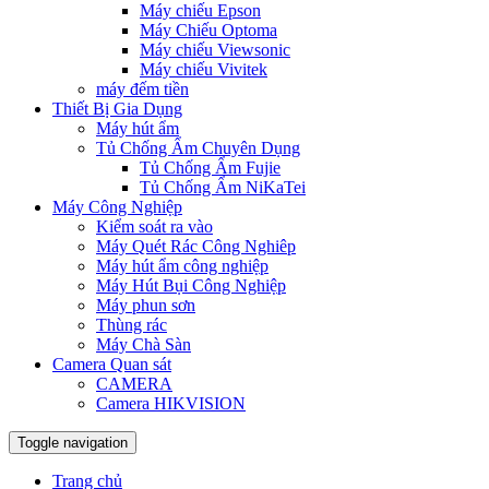
Máy chiếu Epson
Máy Chiếu Optoma
Máy chiếu Viewsonic
Máy chiếu Vivitek
máy đếm tiền
Thiết Bị Gia Dụng
Máy hút ẩm
Tủ Chống Ẩm Chuyên Dụng
Tủ Chống Ẩm Fujie
Tủ Chống Ẩm NiKaTei
Máy Công Nghiệp
Kiểm soát ra vào
Máy Quét Rác Công Nghiêp
Máy hút ẩm công nghiệp
Máy Hút Bụi Công Nghiệp
Máy phun sơn
Thùng rác
Máy Chà Sàn
Camera Quan sát
CAMERA
Camera HIKVISION
Toggle navigation
Trang chủ