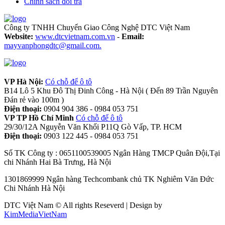
Chính sách đổi trả
Công ty TNHH Chuyển Giao Công Nghệ DTC Việt Nam
Website:
www.dtcvietnam.com.vn
-
Email:
mayvanphongdtc@gmail.com.
VP Hà Nội:
Có chỗ để ô tô
B14 Lô 5 Khu Đô Thị Đinh Công - Hà Nội ( Đến 89 Trần Nguyên
Đán rẻ vào 100m )
Điện thoại:
0904 904 386 - 0984 053 751
VP TP Hồ Chí Minh
Có chỗ để ô tô
29/30/12A Nguyễn Văn Khối P11Q Gò Vấp, TP. HCM
Điện thoại:
0903 122 445 - 0984 053 751
Số TK Công ty : 0651100539005 Ngân Hàng TMCP Quân Đội,Tại
chi Nhánh Hai Bà Trưng, Hà Nội
1301869999 Ngân hàng Techcombank chủ TK Nghiêm Văn Đức
Chi Nhánh Hà Nội
DTC Việt Nam © All rights Reseverd | Design by
KimMediaVietNam