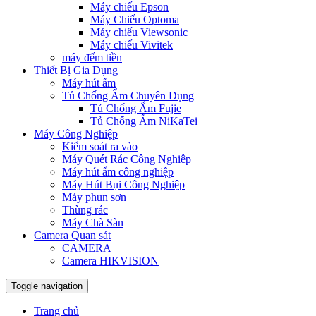
Máy chiếu Epson
Máy Chiếu Optoma
Máy chiếu Viewsonic
Máy chiếu Vivitek
máy đếm tiền
Thiết Bị Gia Dụng
Máy hút ẩm
Tủ Chống Ẩm Chuyên Dụng
Tủ Chống Ẩm Fujie
Tủ Chống Ẩm NiKaTei
Máy Công Nghiệp
Kiểm soát ra vào
Máy Quét Rác Công Nghiêp
Máy hút ẩm công nghiệp
Máy Hút Bụi Công Nghiệp
Máy phun sơn
Thùng rác
Máy Chà Sàn
Camera Quan sát
CAMERA
Camera HIKVISION
Toggle navigation
Trang chủ