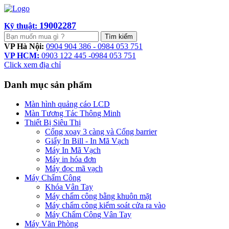
19002287
Kỹ thuật:
Tìm kiếm
VP Hà Nội:
0904 904 386 - 0984 053 751
VP HCM:
0903 122 445 -0984 053 751
Click xem địa chỉ
Danh mục sản phẩm
Màn hình quảng cáo LCD
Màn Tương Tác Thông Minh
Thiết Bị Siêu Thị
Cổng xoay 3 càng và Cổng barrier
Giấy In Bill - In Mã Vạch
Máy In Mã Vạch
Máy in hóa đơn
Máy đọc mã vạch
Máy Chấm Công
Khóa Vân Tay
Máy chấm công bằng khuôn mặt
Máy chấm công kiểm soát cửa ra vào
Máy Chấm Công Vân Tay
Máy Văn Phòng