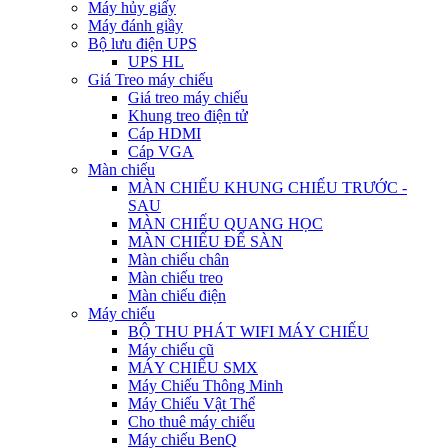
Máy hủy giấy
Máy đánh giầy
Bộ lưu điện UPS
UPS HL
Giá Treo máy chiếu
Giá treo máy chiếu
Khung treo điện tử
Cáp HDMI
Cáp VGA
Màn chiếu
MÀN CHIẾU KHUNG CHIẾU TRƯỚC -
SAU
MÀN CHIẾU QUANG HỌC
MÀN CHIẾU ĐỂ SÀN
Màn chiếu chân
Màn chiếu treo
Màn chiếu điện
Máy chiếu
BỘ THU PHÁT WIFI MÁY CHIẾU
Máy chiếu cũ
MÁY CHIẾU SMX
Máy Chiếu Thông Minh
Máy Chiếu Vật Thể
Cho thuê máy chiếu
Máy chiếu BenQ