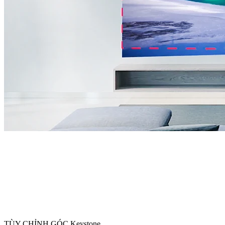
TÙY CHỈNH GÓC Keystone