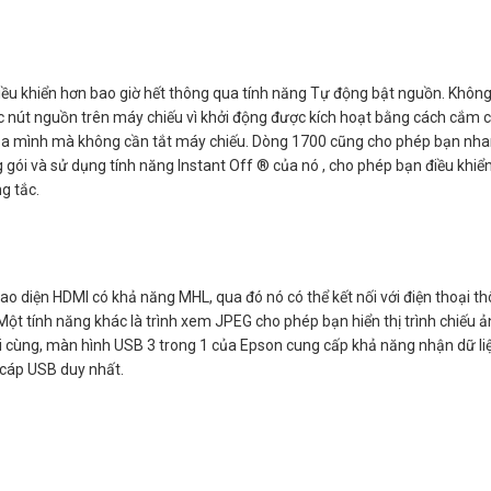
u khiển hơn bao giờ hết thông qua tính năng Tự động bật nguồn. Không
c nút nguồn trên máy chiếu vì khởi động được kích hoạt bằng cách cắm 
của mình mà không cần tắt máy chiếu. Dòng 1700 cũng cho phép bạn nh
 gói và sử dụng tính năng Instant Off ® của nó , cho phép bạn điều khi
g tắc.
 diện HDMI có khả năng MHL, qua đó nó có thể kết nối với điện thoại t
ột tính năng khác là trình xem JPEG cho phép bạn hiển thị trình chiếu 
 cùng, màn hình USB 3 trong 1 của Epson cung cấp khả năng nhận dữ li
 cáp USB duy nhất.