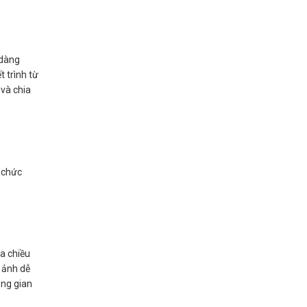
 dàng
t trình từ
 và chia
 chức
ửa chiều
 ảnh dễ
ông gian