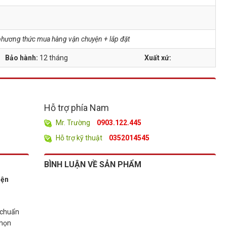
à phương thức mua hàng vận chuyện + lắp đặt
Bảo hành:
12 tháng
Xuất xứ:
Hỗ trợ phía Nam
Mr. Trường
0903.122.445
Hỗ trợ kỹ thuật
0352014545
BÌNH LUẬN VỀ SẢN PHẨM
iện
 chuẩn
chọn