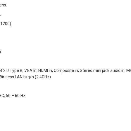
ens.
.
x1200).
h
 2.0 Type B, VGA in, HDMI in, Composite in, Stereo mini jack audio in, M
Wireless LAN b/g/n (2.4GHz).
AC, 50 – 60 Hz