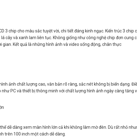
 3 chip cho màu sắc tuyệt vời, chi tiết đáng kinh ngạc. Kiến trúc 3 chip
h lá cây và xanh lam liên tục. Không giống như công nghệ chip đơn cung
ời gian. Kết quả là những hình ảnh và video sống động, chân thực
nh ảnh chất lượng cao, văn bản rõ ràng, sắc nét không bị biến dạng. Đi
eo như PC và thiết bị thông minh với chất lượng hình ảnh ngày càng tăng 
lớn
 thể dễ dàng xem màn hình lớn cả khi không làm mờ đèn. Dù rất nhỏ nh
ảnh trên 100 inch một cách dễ dàng.