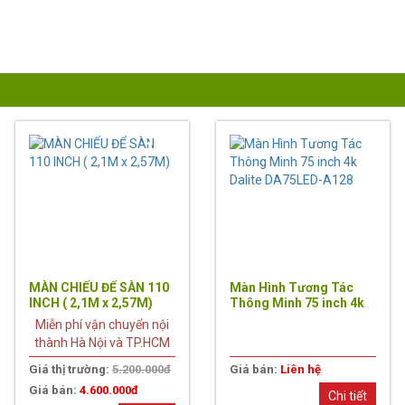
11%
MÀN CHIẾU ĐỂ SÀN 110
Màn Hình Tương Tác
INCH ( 2,1M x 2,57M)
Thông Minh 75 inch 4k
Dalite DA75LED-A128
Miễn phí vận chuyển nội
thành Hà Nội và TP.HCM
Giá thị trường:
5.200.000đ
Giá bán:
Liên hệ
Giá bán:
4.600.000đ
Chi tiết