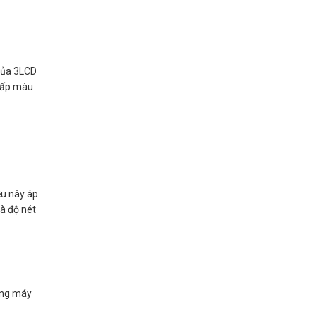
 của 3LCD
 cấp màu
ều này áp
và độ nét
ưng máy