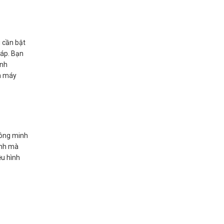
 cần bật
cáp. Bạn
anh
ển máy
hông minh
ảnh mà
ệu hình