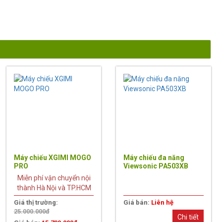
37%
Máy chiếu XGIMI MOGO
Máy chiếu đa năng
PRO
Viewsonic PA503XB
Miễn phí vận chuyển nội
thành Hà Nội và TP.HCM
Giá thị trường:
Giá bán:
Liên hệ
25.000.000đ
Chi tiết