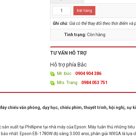
Đặt hàng
Ghi chú:
Giá có thể thay đổi theo thời điểm v
Tình trạng:
Còn hàng
TƯ VẤN HỖ TRỢ
Hỗ trợ phía Bắc
Mr. Đức
0904 904 386
Mrs. Trang
0984 053 751
y chiếu văn phòng, dạy học, chiếu phim, thuyết trình, hội nghị, sự k
ản xuất tại Phillipine tại nhà máy của Epson. Máy tuân thủ những tiêu
 bảo nhất. Epson EB-1780W độ sáng 3.000 ansi, phân giải WXGA là lựa 