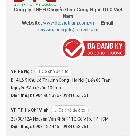
Công ty TNHH Chuyển Giao Công Nghệ DTC Việt
Nam
Website:
www.dtcvietnam.com.vn
-
Email:
mayvanphongdtc@gmail.com.
VP Hà Nội:
Có chỗ để ô tô
B14 Lô 5 Khu Đô Thị Đinh Công - Hà Nội ( Đến 89 Trần
Nguyên Đán rẻ vào 100m )
Điện thoại:
0904 904 386 - 0984 053 751
VP TP Hồ Chí Minh
Có chỗ để ô tô
29/30/12A Nguyễn Văn Khối P11Q Gò Vấp, TP. HCM
Điện thoại:
0903 122 445 - 0984 053 751