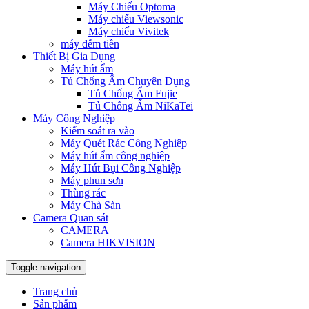
Máy Chiếu Optoma
Máy chiếu Viewsonic
Máy chiếu Vivitek
máy đếm tiền
Thiết Bị Gia Dụng
Máy hút ẩm
Tủ Chống Ẩm Chuyên Dụng
Tủ Chống Ẩm Fujie
Tủ Chống Ẩm NiKaTei
Máy Công Nghiệp
Kiểm soát ra vào
Máy Quét Rác Công Nghiêp
Máy hút ẩm công nghiệp
Máy Hút Bụi Công Nghiệp
Máy phun sơn
Thùng rác
Máy Chà Sàn
Camera Quan sát
CAMERA
Camera HIKVISION
Toggle navigation
Trang chủ
Sản phẩm