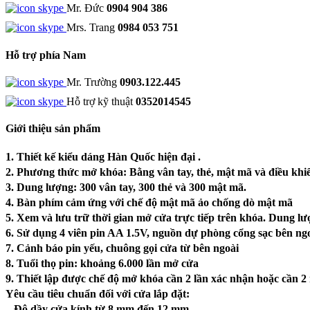
Mr. Đức
0904 904 386
Mrs. Trang
0984 053 751
Hỗ trợ phía Nam
Mr. Trường
0903.122.445
Hỗ trợ kỹ thuật
0352014545
Giới thiệu sản phẩm
1. Thiết kế kiểu dáng Hàn Quốc hiện đại .
2. Phương thức mở khóa: Bằng vân tay, thẻ, mật mã và điều khi
3. Dung lượng: 300 vân tay, 300 thẻ và 300 mật mã.
4. Bàn phím cảm ứng với chế độ mật mã ảo chống dò mật mã
5. Xem và lưu trữ thời gian mở cửa trực tiếp trên khóa. Dung l
6. Sử dụng 4 viên pin AA 1.5V, nguồn dự phòng cổng sạc bên ng
7. Cảnh báo pin yếu, chuông gọi cửa từ bên ngoài
8. Tuổi thọ pin: khoảng 6.000 lần mở cửa
9. Thiết lập được chế độ mở khóa cần 2 lần xác nhận hoặc cần 
Yêu cầu tiêu chuẩn đối với cửa lắp đặt:
– Độ dầy cửa kính từ 8 mm đến 12 mm