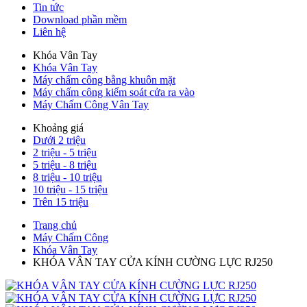
Tin tức
Download phần mềm
Liên hệ
Khóa Vân Tay
Khóa Vân Tay
Máy chấm công bằng khuôn mặt
Máy chấm công kiểm soát cửa ra vào
Máy Chấm Công Vân Tay
Khoảng giá
Dưới 2 triệu
2 triệu - 5 triệu
5 triệu - 8 triệu
8 triệu - 10 triệu
10 triệu - 15 triệu
Trên 15 triệu
Trang chủ
Máy Chấm Công
Khóa Vân Tay
KHÓA VÂN TAY CỬA KÍNH CƯỜNG LỰC RJ250