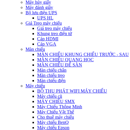
Máy hủy giấy
Máy đánh giầy
Bộ lưu điện UPS
UPS HL
Giá Treo máy chiếu
Giá treo máy chiếu
Khung treo điện tử
Cáp HDMI
Cáp VGA
Màn chiếu
MÀN CHIẾU KHUNG CHIẾU TRƯỚC - SAU
MÀN CHIẾU QUANG HỌC
MÀN CHIẾU ĐỂ SÀN
Màn chiếu chân
Màn chiếu treo
Màn chiếu điện
Máy chiếu
BỘ THU PHÁT WIFI MÁY CHIẾU
Máy chiếu cũ
MÁY CHIẾU SMX
Máy Chiếu Thông Minh
Máy Chiếu Vật Thể
Cho thuê máy chiếu
Máy chiếu BenQ
Máy chiếu Epson