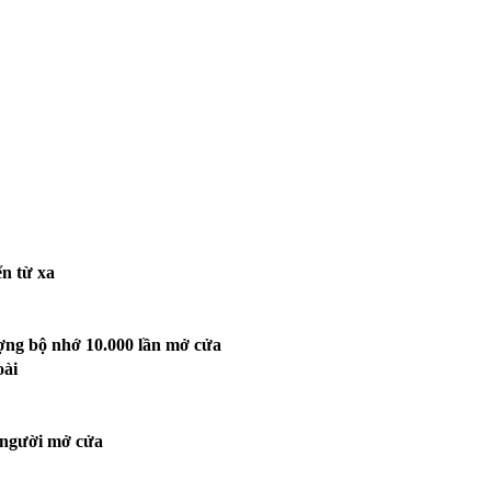
ển từ xa
ượng bộ nhớ 10.000 lần mở cửa
oài
2 người mở cửa