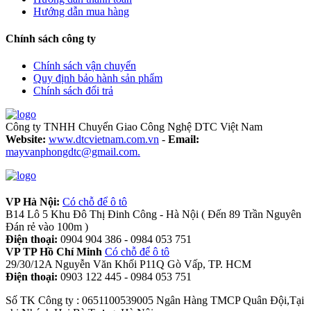
Hướng dẫn mua hàng
Chính sách công ty
Chính sách vận chuyển
Quy định bảo hành sản phẩm
Chính sách đổi trả
Công ty TNHH Chuyển Giao Công Nghệ DTC Việt Nam
Website:
www.dtcvietnam.com.vn
-
Email:
mayvanphongdtc@gmail.com.
VP Hà Nội:
Có chỗ để ô tô
B14 Lô 5 Khu Đô Thị Đinh Công - Hà Nội ( Đến 89 Trần Nguyên
Đán rẻ vào 100m )
Điện thoại:
0904 904 386 - 0984 053 751
VP TP Hồ Chí Minh
Có chỗ để ô tô
29/30/12A Nguyễn Văn Khối P11Q Gò Vấp, TP. HCM
Điện thoại:
0903 122 445 - 0984 053 751
Số TK Công ty : 0651100539005 Ngân Hàng TMCP Quân Đội,Tại