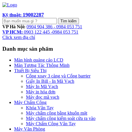
19002287
Kỹ thuật:
Tìm kiếm
VP Hà Nội:
0904 904 386 - 0984 053 751
VP HCM:
0903 122 445 -0984 053 751
Click xem địa chỉ
Danh mục sản phẩm
Màn hình quảng cáo LCD
Màn Tương Tác Thông Minh
Thiết Bị Siêu Thị
Cổng xoay 3 càng và Cổng barrier
Giấy In Bill - In Mã Vạch
Máy In Mã Vạch
Máy in hóa đơn
Máy đọc mã vạch
Máy Chấm Công
Khóa Vân Tay
Máy chấm công bằng khuôn mặt
Máy chấm công kiểm soát cửa ra vào
Máy Chấm Công Vân Tay
Máy Văn Phòng