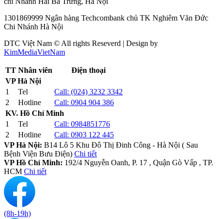
chi Nhánh Hai Bà Trưng, Hà Nội
1301869999 Ngân hàng Techcombank chủ TK Nghiêm Văn Đức
Chi Nhánh Hà Nội
DTC Việt Nam © All rights Reseverd | Design by
KimMediaVietNam
TT
Nhân viên
Điện thoại
VP Hà Nội
1
Tel
Call:
(024) 3232 3342
2
Hotline
Call:
0904 904 386
KV. Hồ Chí Minh
1
Tel
Call:
0984851776
2
Hotline
Call:
0903 122 445
VP Hà Nội:
B14 Lô 5 Khu Đô Thị Đinh Công - Hà Nội ( Sau
Bệnh Viện Bưu Điện)
Chi tiết
VP Hồ Chí Minh:
192/4 Nguyễn Oanh, P. 17 , Quận Gò Vấp , TP.
HCM
Chi tiết
(8h-19h)