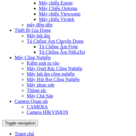
Máy chiếu Epson
Máy Chiếu Optoma
Máy chiếu Viewsonic
Máy chiếu Vivitek
máy đếm tiền
Thiết Bị Gia Dụng
Máy hút ẩm
Tủ Chống Ẩm Chuyên Dụng
Tủ Chống Ẩm Fujie
Tủ Chống Ẩm NiKaTei
Máy Công Nghiệp
Kiểm soát ra vào
Máy Quét Rác Công Nghiêp
Máy hút ẩm công nghiệp
Máy Hút Bụi Công Nghiệp
Máy phun sơn
Thùng rác
Máy Chà Sàn
Camera Quan sát
CAMERA
Camera HIKVISION
Toggle navigation
Trang chủ