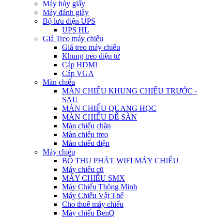
Máy hủy giấy
Máy đánh giầy
Bộ lưu điện UPS
UPS HL
Giá Treo máy chiếu
Giá treo máy chiếu
Khung treo điện tử
Cáp HDMI
Cáp VGA
Màn chiếu
MÀN CHIẾU KHUNG CHIẾU TRƯỚC -
SAU
MÀN CHIẾU QUANG HỌC
MÀN CHIẾU ĐỂ SÀN
Màn chiếu chân
Màn chiếu treo
Màn chiếu điện
Máy chiếu
BỘ THU PHÁT WIFI MÁY CHIẾU
Máy chiếu cũ
MÁY CHIẾU SMX
Máy Chiếu Thông Minh
Máy Chiếu Vật Thể
Cho thuê máy chiếu
Máy chiếu BenQ